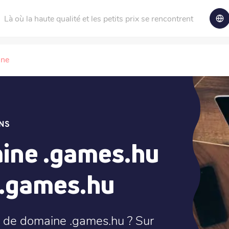
Là où la haute qualité et les petits prix se rencontrent
ine
NS
ine .games.hu
 .games.hu
 de domaine .games.hu ? Sur