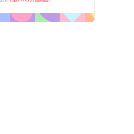
Ou
plusieurs noms de domaine
!