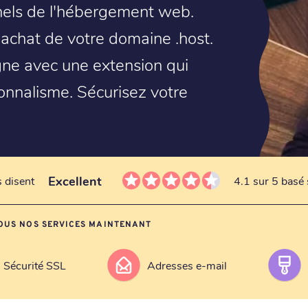
nnels de l'hébergement web.
 l'achat de votre domaine .host.
gne avec une extension qui
ionnalisme. Sécurisez votre
Excellent
s disent
4.1 sur 5 basé 
OUS NOS SERVICES MAINTENANT
Sécurité SSL
Adresses e-mail