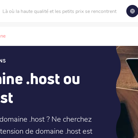
Là où la haute qualité et les petits prix se rencontrent
ine
NS
ne .host ou
st
 domaine .host ? Ne cherchez
extension de domaine .host est