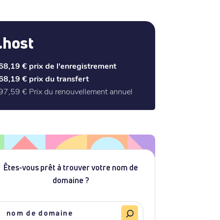
.host
68,19 €
prix de l'enregistrement
68,19 €
prix du transfert
97,59 €
Prix du renouvellement annuel
Êtes-vous prêt à trouver votre nom de
domaine ?