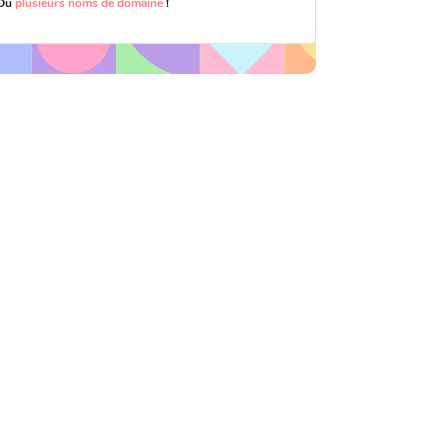
Ou
plusieurs noms de domaine
!