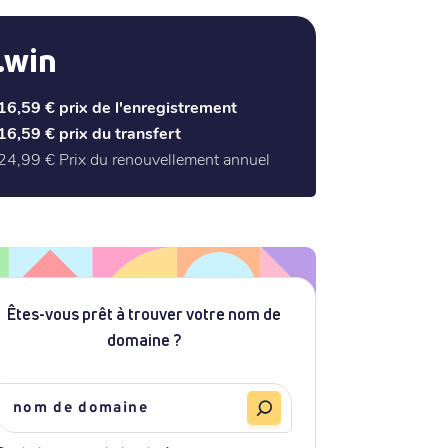
.win
16,59 €
prix de l'enregistrement
16,59 €
prix du transfert
24,99 €
Prix du renouvellement annuel
Êtes-vous prêt à trouver votre nom de
domaine ?