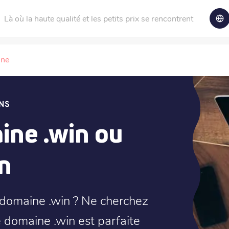
Là où la haute qualité et les petits prix se rencontrent
ine
NS
ne .win ou
in
 domaine .win ? Ne cherchez
e domaine .win est parfaite