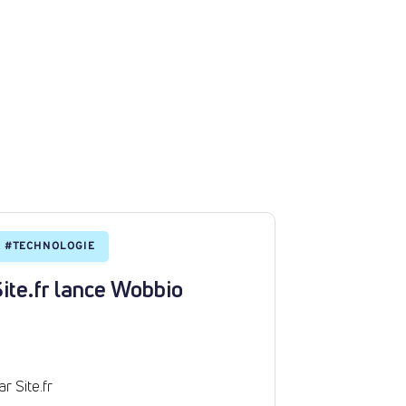
#
TECHNOLOGIE
#
SITENEWS
ite.fr lance Wobbio
Crée ton 
minutes a
ar Site.fr
Par Site.fr