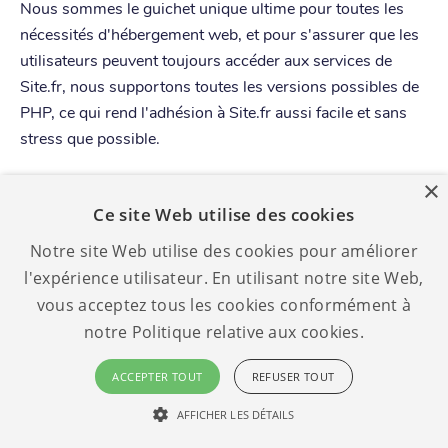
Nous sommes le guichet unique ultime pour toutes les
nécessités d'hébergement web, et pour s'assurer que les
utilisateurs peuvent toujours accéder aux services de
Site.fr, nous supportons toutes les versions possibles de
PHP, ce qui rend l'adhésion à Site.fr aussi facile et sans
stress que possible.
×
The Joomla Project - Building
Ce site Web utilise des cookies
and Managing Websites with
Notre site Web utilise des cookies pour améliorer
Joomla and Site.fr
l'expérience utilisateur. En utilisant notre site Web,
vous acceptez tous les cookies conformément à
Site.fr a ajouté les panneaux de contrôle DirectAdmin et
notre Politique relative aux cookies.
Plesk à sa gamme d'outils utiles, vous permettant de
ACCEPTER TOUT
REFUSER TOUT
construire et d'héberger rapidement et facilement vos
sites Web, en gérant votre site Web Joomla en quelques
AFFICHER LES DÉTAILS
clics.