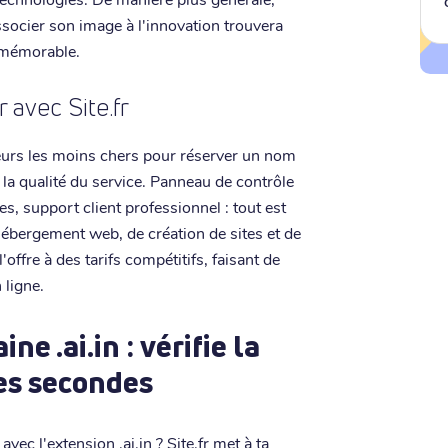
socier son image à l'innovation trouvera
t mémorable.
 avec Site.fr
seurs les moins chers pour réserver un nom
la qualité du service. Panneau de contrôle
es, support client professionnel : tout est
'hébergement web, de création de sites et de
ffre à des tarifs compétitifs, faisant de
 ligne.
 .ai.in : vérifie la
ues secondes
ec l'extension .ai.in ? Site.fr met à ta