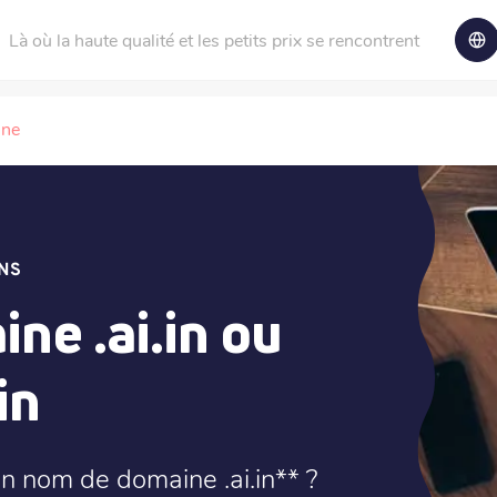
Là où la haute qualité et les petits prix se rencontrent
ine
NS
ne .ai.in ou
in
n nom de domaine .ai.in** ?