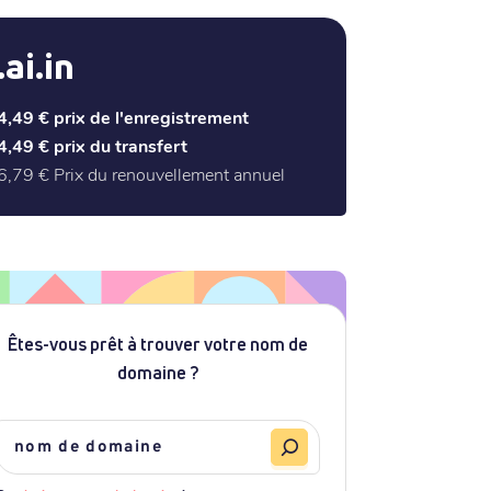
.ai.in
4,49 €
prix de l'enregistrement
4,49 €
prix du transfert
6,79 €
Prix du renouvellement annuel
Êtes-vous prêt à trouver votre nom de
domaine ?