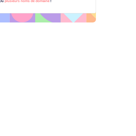
Ou
plusieurs noms de domaine
!