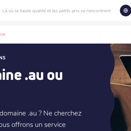
Là où la haute qualité et les petits prix se rencontrent
ine
NS
ne .au ou
 domaine .au ? Ne cherchez
nous offrons un service