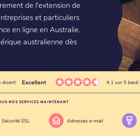
trement de l'extension de
ntreprises et particuliers
nce en ligne en Australie.
mérique australienne dès
Excellent
s disent
4.1 sur 5 basé 
OUS NOS SERVICES MAINTENANT
Sécurité SSL
Adresses e-mail