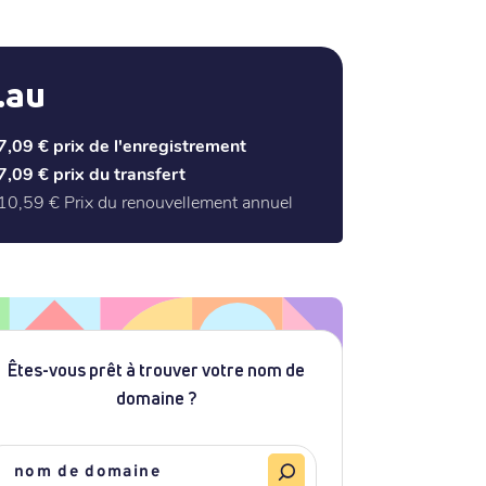
.au
7,09 €
prix de l'enregistrement
7,09 €
prix du transfert
10,59 €
Prix du renouvellement annuel
Êtes-vous prêt à trouver votre nom de
domaine ?