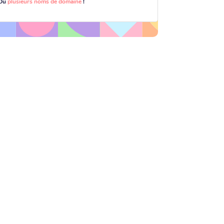
Ou
plusieurs noms de domaine
!