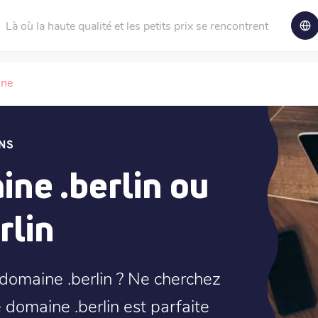
Là où la haute qualité et les petits prix se rencontrent
ine
NS
ne .berlin ou
rlin
domaine .berlin ? Ne cherchez
e domaine .berlin est parfaite