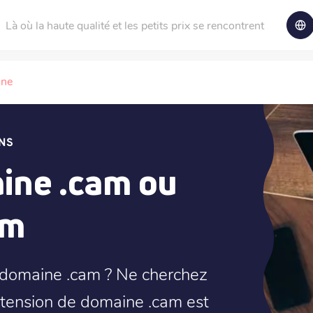
Là où la haute qualité et les petits prix se rencontrent
ine
NS
ine .cam ou
am
 domaine .cam ? Ne cherchez
extension de domaine .cam est