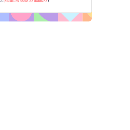
Ou
plusieurs noms de domaine
!