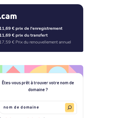
.cam
11,69 €
prix de l'enregistrement
11,69 €
prix du transfert
17,59 €
Prix du renouvellement annuel
Êtes-vous prêt à trouver votre nom de
domaine ?