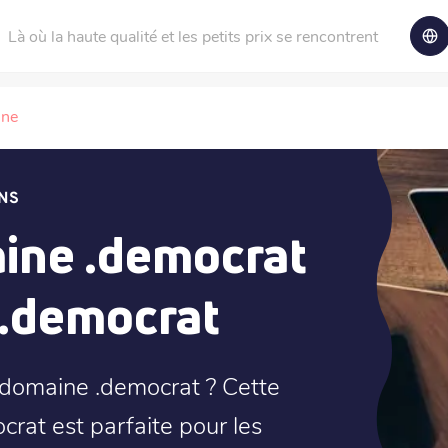
Là où la haute qualité et les petits prix se rencontrent
ine
NS
ine .democrat
 .democrat
 domaine .democrat ? Cette
rat est parfaite pour les