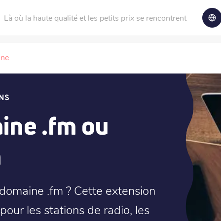
Là où la haute qualité et les petits prix se rencontrent
ine
NS
ne .fm ou
m
domaine .fm ? Cette extension
our les stations de radio, les