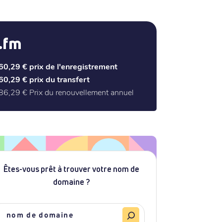
.fm
60,29 €
prix de l'enregistrement
60,29 €
prix du transfert
86,29 €
Prix du renouvellement annuel
Êtes-vous prêt à trouver votre nom de
domaine ?