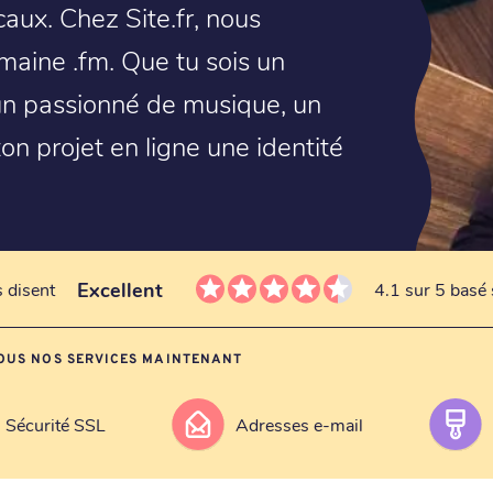
caux. Chez Site.fr, nous
omaine .fm. Que tu sois un
 un passionné de musique, un
n projet en ligne une identité
Excellent
s disent
4.1 sur 5 basé 
OUS NOS SERVICES MAINTENANT
Sécurité SSL
Adresses e-mail