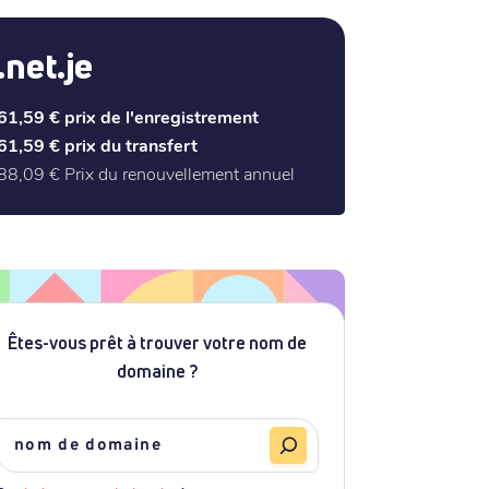
.net.je
61,59 €
prix de l'enregistrement
61,59 €
prix du transfert
88,09 €
Prix du renouvellement annuel
Êtes-vous prêt à trouver votre nom de
domaine ?