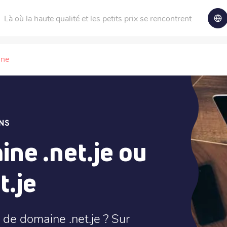
Là où la haute qualité et les petits prix se rencontrent
ine
NS
ne .net.je ou
t.je
de domaine .net.je ? Sur