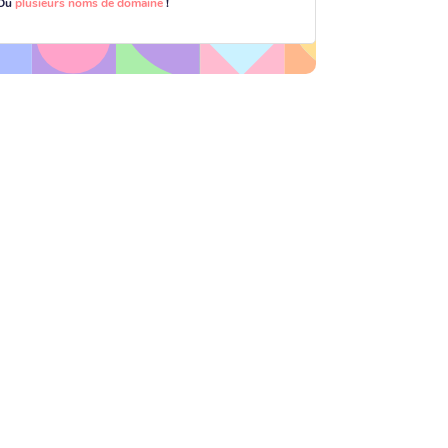
Ou
plusieurs noms de domaine
!