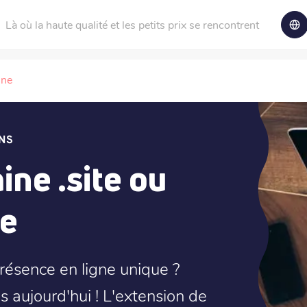
Là où la haute qualité et les petits prix se rencontrent
ine
NS
ne .site ou
te
résence en ligne unique ?
 aujourd'hui ! L'extension de