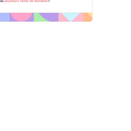
Ou
plusieurs noms de domaine
!