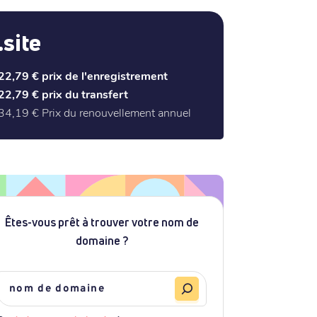
.site
22,79 €
prix de l'enregistrement
22,79 €
prix du transfert
34,19 €
Prix du renouvellement annuel
Êtes-vous prêt à trouver votre nom de
domaine ?