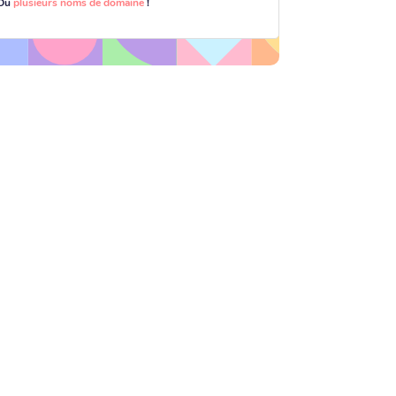
Ou
plusieurs noms de domaine
!