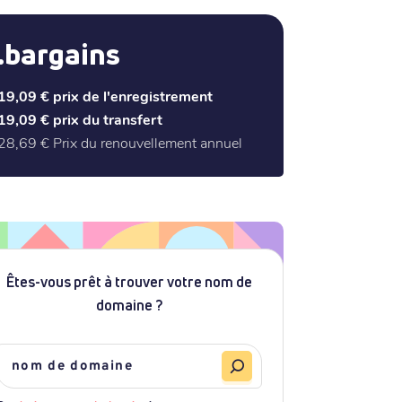
.bargains
19,09 €
prix de l'enregistrement
19,09 €
prix du transfert
28,69 €
Prix du renouvellement annuel
Êtes-vous prêt à trouver votre nom de
domaine ?