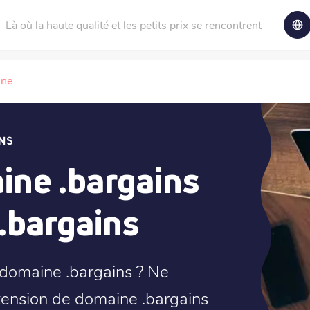
Là où la haute qualité et les petits prix se rencontrent
ine
NS
ne .bargains
.bargains
 domaine .bargains ? Ne
xtension de domaine .bargains