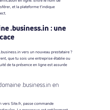
vérification en ligne. Entre le nom de
férer, et la plateforme t'indique
ect.
e .business.in : une
icace
business.in vers un nouveau prestataire ?
rent, que tu sois une entreprise établie ou
uité de ta présence en ligne est assurée
omaine .business.in en
n vers Site.fr, passe commande
 indiquées. Le processus est entièrement