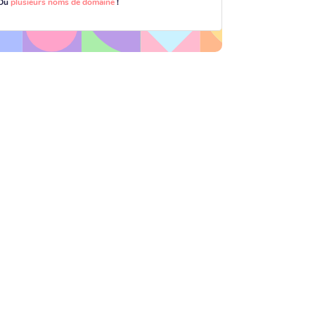
Ou
plusieurs noms de domaine
!