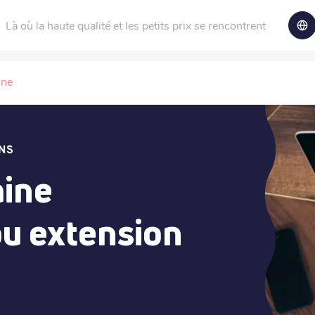
Là où la haute qualité et les petits prix se rencontrent
ine
NS
ine
ou extension