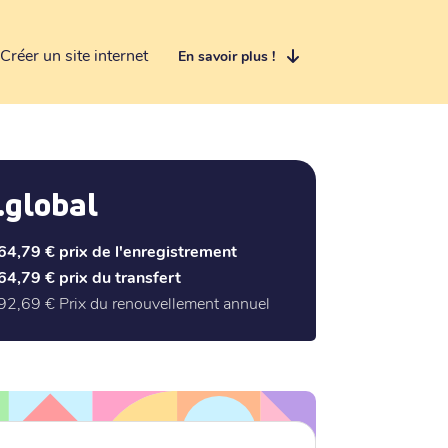
Créer un site internet
En savoir plus !
.global
64,79 €
prix de l'enregistrement
64,79 €
prix du transfert
92,69 €
Prix du renouvellement annuel