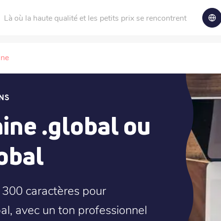
Là où la haute qualité et les petits prix se rencontrent
ine
NS
ne .global ou
obal
e 300 caractères pour
al, avec un ton professionnel