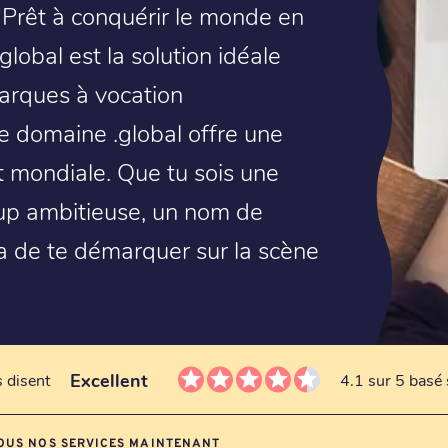
 Prêt à conquérir le monde en
lobal est la solution idéale
marques à vocation
de domaine .global offre une
 mondiale. Que tu sois une
-up ambitieuse, un nom de
a de te démarquer sur la scène
Excellent
s disent
4.1 sur 5 basé 
OUS NOS SERVICES MAINTENANT