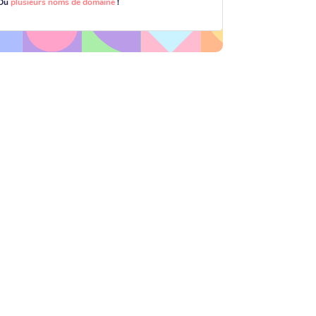
Ou
plusieurs noms de domaine
!