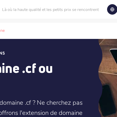
Là où la haute qualité et les petits prix se rencontrent
ine
NS
ne .cf ou
domaine .cf ? Ne cherchez pas
s offrons l'extension de domaine