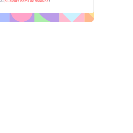
Ou
plusieurs noms de domaine
!