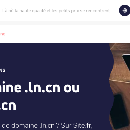
Là où la haute qualité et les petits prix se rencontrent
ine
NS
ne .ln.cn ou
.cn
e domaine .ln.cn ? Sur Site.fr,