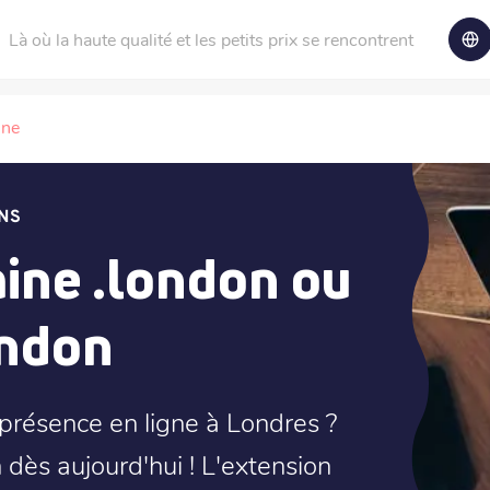
Là où la haute qualité et les petits prix se rencontrent
ine
NS
ine .london ou
ondon
 présence en ligne à Londres ?
dès aujourd'hui ! L'extension