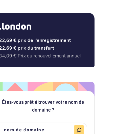
.london
22,69 €
prix de l'enregistrement
22,69 €
prix du transfert
34,09 €
Prix du renouvellement annuel
Êtes-vous prêt à trouver votre nom de
domaine ?