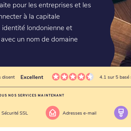
ite pour les entreprises et les
nnecter à la capitale
 identité londonienne et
 avec un nom de domaine
Excellent
s disent
4.1 sur 5 basé 
OUS NOS SERVICES MAINTENANT
Sécurité SSL
Adresses e-mail