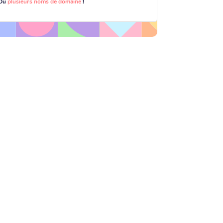
Ou
plusieurs noms de domaine
!