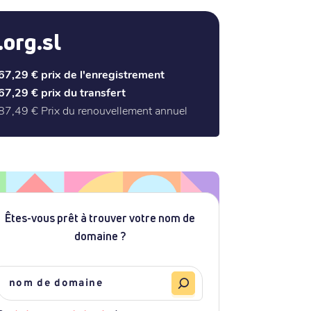
.org.sl
67,29 €
prix de l'enregistrement
67,29 €
prix du transfert
87,49 €
Prix du renouvellement annuel
Êtes-vous prêt à trouver votre nom de
domaine ?