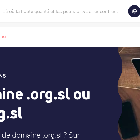
Là où la haute qualité et les petits prix se rencontrent
ine
NS
ne .org.sl ou
g.sl
de domaine .org.sl ? Sur