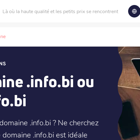
Là où la haute qualité et les petits prix se rencontrent
ine
NS
ne .info.bi ou
o.bi
domaine .info.bi ? Ne cherchez
e domaine .info.bi est idéale