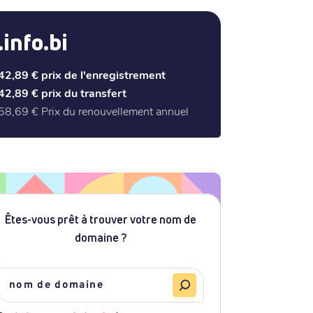
.info.bi
42,89 €
prix de l'enregistrement
42,89 €
prix du transfert
58,69 €
Prix du renouvellement annuel
Êtes-vous prêt à trouver votre nom de
domaine ?