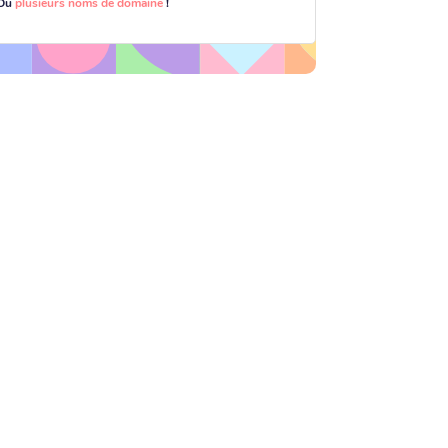
Ou
plusieurs noms de domaine
!