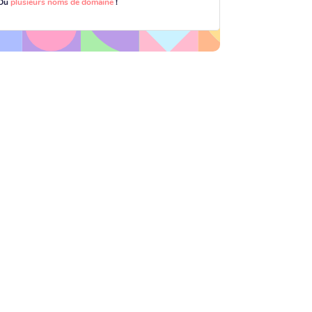
Ou
plusieurs noms de domaine
!