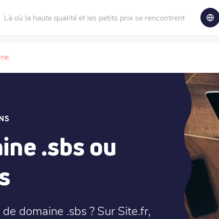
Là où la haute qualité et les petits prix se rencontrent
ine
NS
ne .sbs ou
s
de domaine .sbs ? Sur Site.fr,