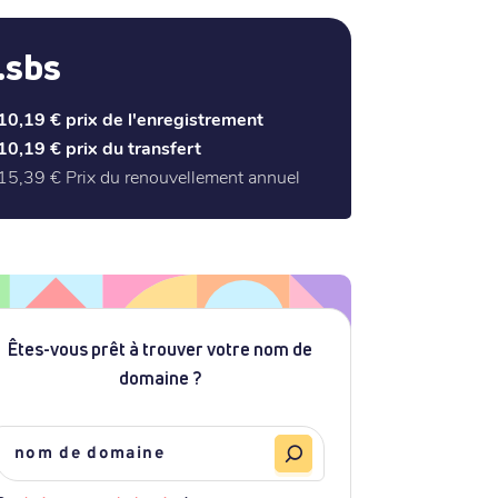
.sbs
10,19 €
prix de l'enregistrement
10,19 €
prix du transfert
15,39 €
Prix du renouvellement annuel
Êtes-vous prêt à trouver votre nom de
domaine ?