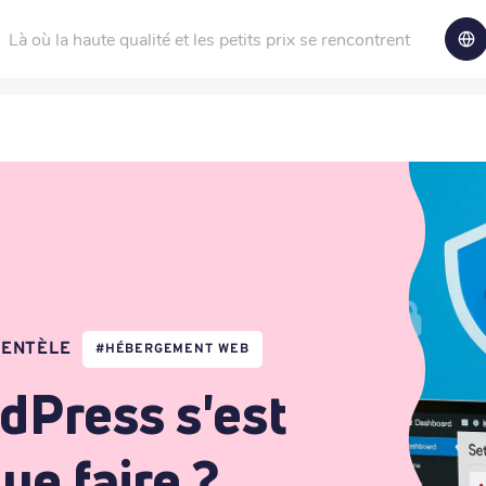
Là où la haute qualité et les petits prix se rencontrent
IENTÈLE
#
HÉBERGEMENT WEB
dPress s'est
que faire ?