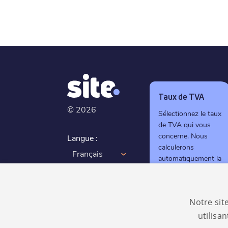
Taux de TVA
©
2026
Sélectionnez le taux
de TVA qui vous
concerne. Nous
Langue :
calculerons
Français
automatiquement la
TVA correcte lors
RGPD
du règlement.
conforme
Notre sit
0%
utilisa