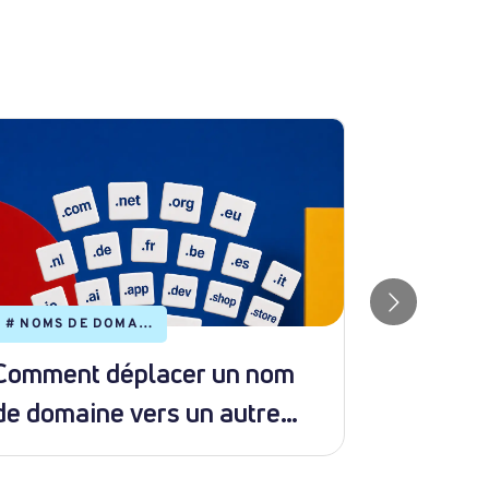
#
NOMS DE DOMAINE
#
HÉBERGEM
Comment déplacer un nom
Install
de domaine vers un autre
Softacu
forfait
DirectA