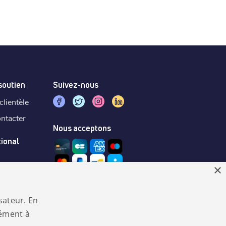
 soutien
Suivez-nous
clientèle
ntacter
Nous acceptons
tional
×
sateur. En
mément à