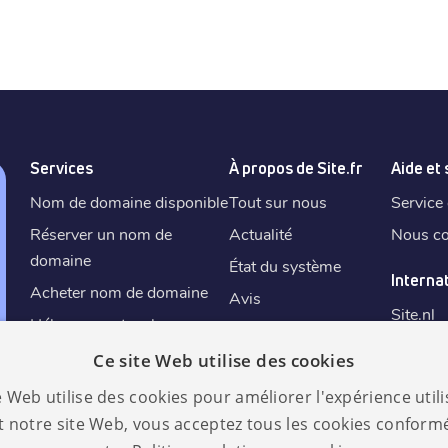
Services
À propos de Site.fr
Aide et
Nom de domaine disponible
Tout sur nous
Service 
Réserver un nom de
Actualité
Nous co
domaine
État du système
Interna
Acheter nom de domaine
Avis
Site.
nl
Hébergement web
Conditions générales
Site.
de
Créer une adresse mail
Ce site Web utilise des cookies
Politique d'utilisation
Site.
fr
Certificat SSL
équitable
e Web utilise des cookies pour améliorer l'expérience utili
Site.
eu
Créateur de site IA
✨
Droit de rétractation
nt notre site Web, vous acceptez tous les cookies confor
Site.
es