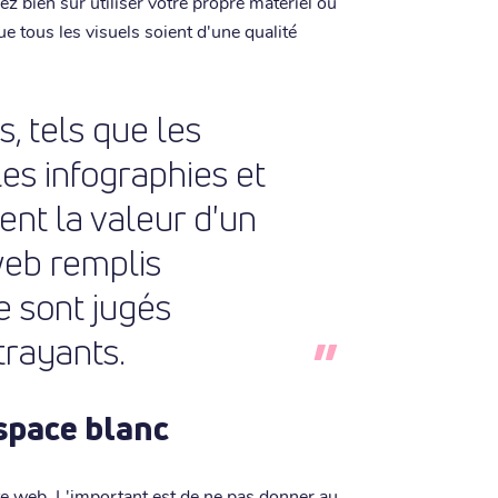
z bien sûr utiliser votre propre matériel ou
e tous les visuels soient d'une qualité
, tels que les
les infographies et
ent la valeur d'un
web remplis
 sont jugés
trayants.
espace blanc
ite web. L'important est de ne pas donner au