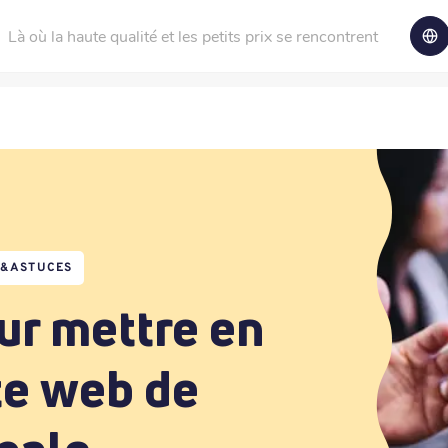
Là où la haute qualité et les petits prix se rencontrent
S&ASTUCES
ur mettre en
te web de